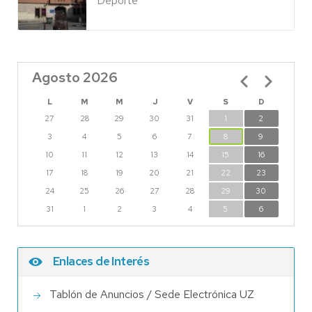
Deporte
Agosto 2026
Paginación
L
M
M
J
V
S
D
27
28
29
30
31
1
2
3
4
5
6
7
8
9
10
11
12
13
14
15
16
17
18
19
20
21
22
23
24
25
26
27
28
29
30
31
1
2
3
4
5
6
Enlaces de Interés
Tablón de Anuncios / Sede Electrónica UZ